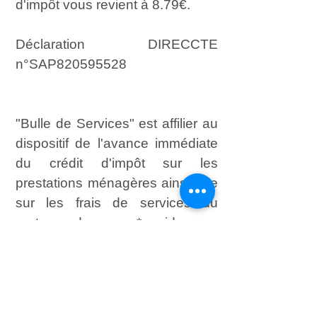
d'impôt vous revient à 8.79€.
Déclaration DIRECCTE
n°SAP820595528
"Bulle de Services" est affilier au
dispositif de l'avance immédiate
du crédit d'impôt sur les
prestations ménagères ainsi que
sur les frais de services du
portage de repas*, aide aux
repas, courses, jardinage et petit
bricolage.
*Voir conditions de mise en place